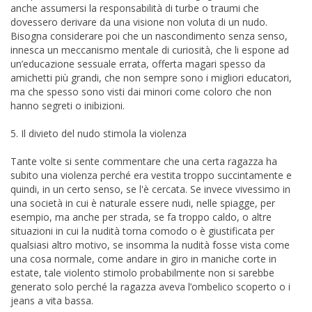
anche assumersi la responsabilità di turbe o traumi che
dovessero derivare da una visione non voluta di un nudo.
Bisogna considerare poi che un nascondimento senza senso,
innesca un meccanismo mentale di curiosità, che li espone ad
un’educazione sessuale errata, offerta magari spesso da
amichetti più grandi, che non sempre sono i migliori educatori,
ma che spesso sono visti dai minori come coloro che non
hanno segreti o inibizioni.
5. Il divieto del nudo stimola la violenza
Tante volte si sente commentare che una certa ragazza ha
subito una violenza perché era vestita troppo succintamente e
quindi, in un certo senso, se l'è cercata. Se invece vivessimo in
una società in cui è naturale essere nudi, nelle spiagge, per
esempio, ma anche per strada, se fa troppo caldo, o altre
situazioni in cui la nudità torna comodo o è giustificata per
qualsiasi altro motivo, se insomma la nudità fosse vista come
una cosa normale, come andare in giro in maniche corte in
estate, tale violento stimolo probabilmente non si sarebbe
generato solo perché la ragazza aveva l’ombelico scoperto o i
jeans a vita bassa.