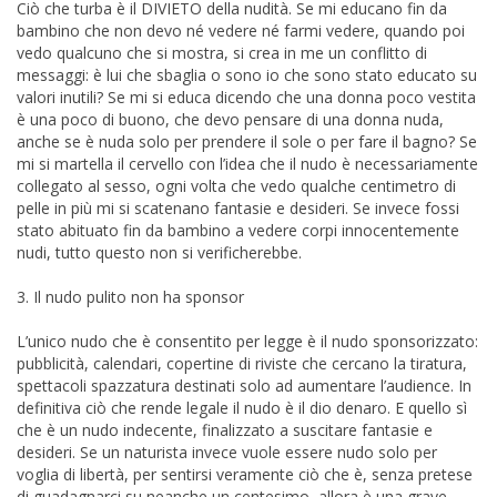
Ciò che turba è il DIVIETO della nudità. Se mi educano fin da
bambino che non devo né vedere né farmi vedere, quando poi
vedo qualcuno che si mostra, si crea in me un conflitto di
messaggi: è lui che sbaglia o sono io che sono stato educato su
valori inutili? Se mi si educa dicendo che una donna poco vestita
è una poco di buono, che devo pensare di una donna nuda,
anche se è nuda solo per prendere il sole o per fare il bagno? Se
mi si martella il cervello con l’idea che il nudo è necessariamente
collegato al sesso, ogni volta che vedo qualche centimetro di
pelle in più mi si scatenano fantasie e desideri. Se invece fossi
stato abituato fin da bambino a vedere corpi innocentemente
nudi, tutto questo non si verificherebbe.
3. Il nudo pulito non ha sponsor
L’unico nudo che è consentito per legge è il nudo sponsorizzato:
pubblicità, calendari, copertine di riviste che cercano la tiratura,
spettacoli spazzatura destinati solo ad aumentare l’audience. In
definitiva ciò che rende legale il nudo è il dio denaro. E quello sì
che è un nudo indecente, finalizzato a suscitare fantasie e
desideri. Se un naturista invece vuole essere nudo solo per
voglia di libertà, per sentirsi veramente ciò che è, senza pretese
di guadagnarci su neanche un centesimo, allora è una grave