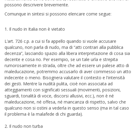
possono descrivere brevemente.
Comunque in sintesi si possono elencare come segue:
1. Il nudo in Italia non è vietato
L’art. 726 c.p. a cui si fa appello quando si vuole accusare
qualcuno, non parla di nudo, ma di “atti contrari alla pubblica
decenza”, lasciando spazio alla libera interpretazione di cosa sia
decente e cosa no. Per esempio, se un tale urla e strepita
rumorosamente in strada, oltre che ad essere un palese atto di
maleducazione, potremmo accusarlo di aver commesso un atto
indecente o meno. Bisognera valutare il contesto e l'intensità
dei gesti. Mentre la nudità pulita, cioè non associata ad
atteggiamenti con significati sessuali (movimenti, posizioni,
sguardi, tonalità di voce, discorsi allusivi, ecc.), non è né
maleducazione, né offesa, né mancanza di rispetto, salvo che
qualcuno non si ostini a vederla in questo senso (ma in tal caso
il problema è la malafede di chi guarda).
2. Il nudo non turba