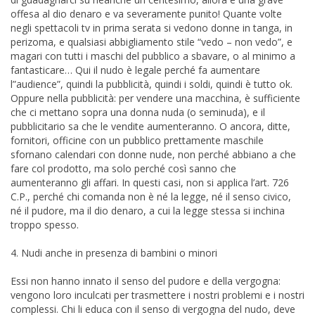
offesa al dio denaro e va severamente punito! Quante volte
negli spettacoli tv in prima serata si vedono donne in tanga, in
perizoma, e qualsiasi abbigliamento stile “vedo – non vedo”, e
magari con tutti i maschi del pubblico a sbavare, o al minimo a
fantasticare… Qui il nudo è legale perché fa aumentare
l”audience”, quindi la pubblicità, quindi i soldi, quindi è tutto ok.
Oppure nella pubblicità: per vendere una macchina, è sufficiente
che ci mettano sopra una donna nuda (o seminuda), e il
pubblicitario sa che le vendite aumenteranno. O ancora, ditte,
fornitori, officine con un pubblico prettamente maschile
sfornano calendari con donne nude, non perché abbiano a che
fare col prodotto, ma solo perché così sanno che
aumenteranno gli affari. In questi casi, non si applica l’art. 726
C.P., perché chi comanda non è né la legge, né il senso civico,
né il pudore, ma il dio denaro, a cui la legge stessa si inchina
troppo spesso.
4. Nudi anche in presenza di bambini o minori
Essi non hanno innato il senso del pudore e della vergogna:
vengono loro inculcati per trasmettere i nostri problemi e i nostri
complessi. Chi li educa con il senso di vergogna del nudo, deve