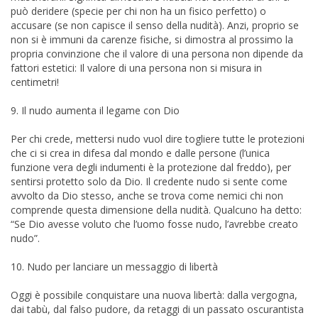
può deridere (specie per chi non ha un fisico perfetto) o
accusare (se non capisce il senso della nudità). Anzi, proprio se
non si è immuni da carenze fisiche, si dimostra al prossimo la
propria convinzione che il valore di una persona non dipende da
fattori estetici: Il valore di una persona non si misura in
centimetri!
9. Il nudo aumenta il legame con Dio
Per chi crede, mettersi nudo vuol dire togliere tutte le protezioni
che ci si crea in difesa dal mondo e dalle persone (l’unica
funzione vera degli indumenti è la protezione dal freddo), per
sentirsi protetto solo da Dio. Il credente nudo si sente come
avvolto da Dio stesso, anche se trova come nemici chi non
comprende questa dimensione della nudità. Qualcuno ha detto:
“Se Dio avesse voluto che l’uomo fosse nudo, l’avrebbe creato
nudo”.
10. Nudo per lanciare un messaggio di libertà
Oggi è possibile conquistare una nuova libertà: dalla vergogna,
dai tabù, dal falso pudore, da retaggi di un passato oscurantista