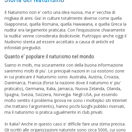
Il Naturismo non e' certo una idea nuova, ma e' vecchia di
migliaia di anni. Gia' in culture totalmente diverse come quella
Giapponese, quella Romana, quella Hawaiiana, e quella Greca la
nudita' era largamente praticata. Con l'inquisizione chiaramente
la nudita' venne considerata disdicevole. Purtroppo anche oggi il
Nudismo stenta ad essere accettato a causa di antichi ed
infondati pregiudizi.
Quanto e' popolare il naturismo nel mondo
Siamo in molti, ma sicuramente con della buona informazione
saremmo molti di piu'. Le principali nazioni in cui esistono zone
in cui praticare il Naturismo sono: Australia, Austria, Croazia,
Danimarca, Francia (forse la nazione dove il naturismo e' piu'
praticato), Germania, Italia, Jamaica, Nuova Zelanda, Olanda,
Spagna, Svezia, Svizzera, Norvegia. Negli USA, pur essendo
molto sentito il problema (prova ne sono i molteplici siti Internet
che trattano l'argomento), hanno pochi luoghi pubblici riservati,
ma il naturismo si pratica ugualmente in club privati.
In Italia? Anche in questo caso e' difficile fare una stima precisa.
Gli iscritti alle organizzazioni naturiste sono circa 5000, cui sono