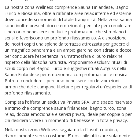
La nostra zona Wellness comprende Sauna Finlandese, Bagno
Turco e Biosauna, oltre a raffinate aree relax interne ed esterne
dove concedersi momenti di totale tranquillità. Nella zona sauna
sono inoltre presenti docce emozionali, pensate per completare
il percorso benessere con luci e profumazioni che stimolano i
sensi e favoriscono un profondo rilassamento. A disposizione
dei nostri ospiti una splendida terrazza attrezzata per godere di
un magnifico panorama e un ampio giardino con sdraio e docce
per concludere l'esperienza in un'atmosfera di puro relax nel
rispetto della filosofia naturista. Proponiamo esclusivi rituali di
scrub corpo nel Bagno Turco e suggestivi rituali Aufguss nella
Sauna Finlandese per emozionarvi con profumazioni e musica.
Potrete concludere il percorso benessere con le vibrazioni
armoniche delle campane tibetane per regalarvi un'esperienza di
profondo rilassamento.
Completa l'offerta un'esclusiva Private SPA, uno spazio riservato
e intimo che comprende sauna finlandese, bagno turco, zona
relax, doccia emozionale e servizi privati, ideale per coppie o per
chi desidera vivere un momento di benessere in totale privacy.
Nella nostra zona Wellness seguiamo la filosofia nordica,
rigorosamente senza costume. E' possibile utilizzare solamente