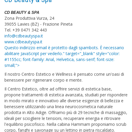
CD BEAUTY & SPA
Zona Produttiva Vurza, 24
39055 Lavies (BZ) - Frazione Pineta
Tel. +39 0471 342 443
info@cdbeautyspa.it
www.cdbeautyspa.it
Questo indirizzo email è protetto dagli spambots. È necessario
abilitare JavaScript per vederlo.
" target="_blank" style="color:
#1155cc; font-family: Arial, Helvetica, sans-serif; font-size:
small;">
Il nostro Centro Estetico e Wellness è pensato come un'oasi di
benessere per rigenerare corpo e mente.
Il Centro Estetico, oltre ad offrire servizi di estetica base,
propone trattamenti di estetica avanzata, studiati per rispondere
in modo mirato e innovativo alle diverse esigenze di bellezza e
benessere utilizzando una linea neurocosmetica naturale
prodotta in Alto Adige. Offriamo più di 29 tecniche di massaggio,
ideali per sciogliere le tensioni, recuperare energia e ritrovare
l'equilibrio psicofisico. Nella cabina Hammam proponiamo scrub
corpo, fanghi e savonage su un lettino in pietra riscaldato.