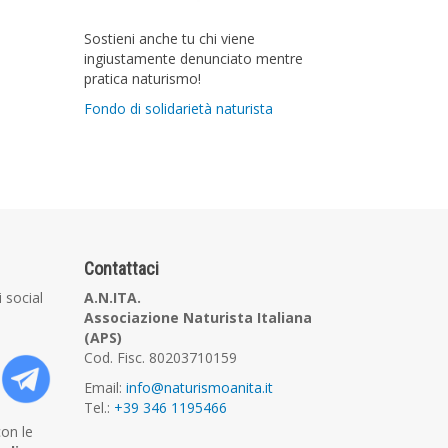
Sostieni anche tu chi viene
ingiustamente denunciato mentre
pratica naturismo!
Fondo di solidarietà naturista
Contattaci
i social
A.N.ITA.
Associazione Naturista Italiana
(APS)
Cod. Fisc. 80203710159
Email:
info@naturismoanita.it
Tel.:
+39 346 1195466
con le